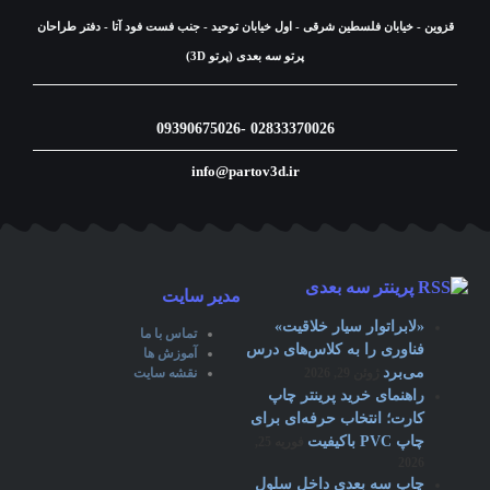
قزوین - خیابان فلسطین شرقی - اول خیابان توحید - جنب فست فود آتا - دفتر طراحان
پرتو سه بعدی (پرتو 3D)
02833370026 -09390675026
info@partov3d.ir
پرینتر سه بعدی
مدیر سایت
«لابراتوار سیار خلاقیت»
تماس با ما
فناوری را به کلاس‌های درس
آموزش ها
می‌برد
ژوئن 29, 2026
نقشه سایت
راهنمای خرید پرینتر چاپ
کارت؛ انتخاب حرفه‎‌ای برای
چاپ PVC باکیفیت
فوریه 25,
2026
چاپ سه بعدی داخل سلول