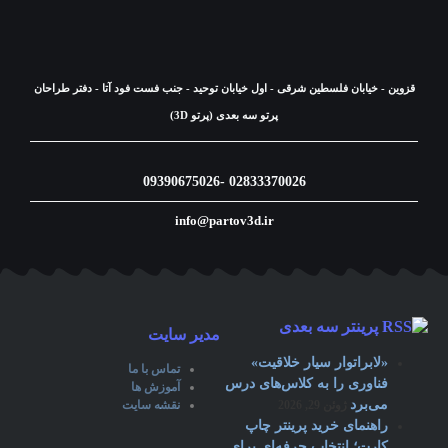
قزوین - خیابان فلسطین شرقی - اول خیابان توحید - جنب فست فود آتا - دفتر طراحان
پرتو سه بعدی (پرتو 3D)
02833370026 -09390675026
info@partov3d.ir
پرینتر سه بعدی
مدیر سایت
«لابراتوار سیار خلاقیت»
تماس با ما
فناوری را به کلاس‌های درس
آموزش ها
می‌برد
ژوئن 29, 2026
نقشه سایت
راهنمای خرید پرینتر چاپ
کارت؛ انتخاب حرفه‎‌ای برای